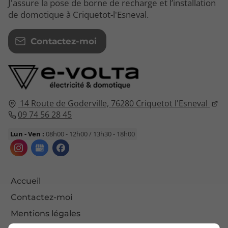
J'assure la pose de borne de recharge et l’installation
de domotique à Criquetot-l'Esneval.
Contactez-moi
14 Route de Goderville,
76280
Criquetot l'Esneval
09 74 56 28 45
Lun - Ven :
08h00 - 12h00 / 13h30 - 18h00
Accueil
Contactez-moi
Mentions légales