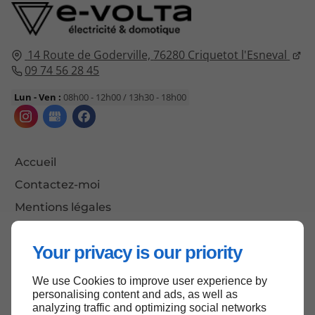
14 Route de Goderville,
76280
Criquetot l'Esneval
09 74 56 28 45
Lun - Ven :
08h00 - 12h00 / 13h30 - 18h00
Accueil
Contactez-moi
Mentions légales
Plan du site
Your privacy is our priority
We use Cookies to improve user experience by
Haut de page
personalising content and ads, as well as
analyzing traffic and optimizing social networks