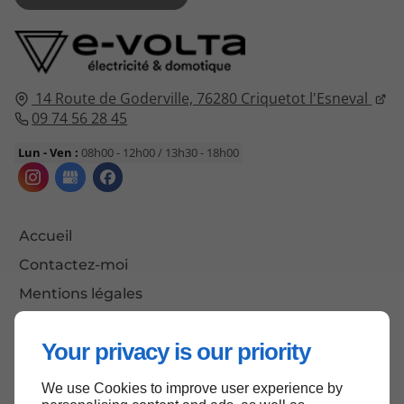
14 Route de Goderville,
76280
Criquetot l'Esneval
09 74 56 28 45
Lun - Ven :
08h00 - 12h00 / 13h30 - 18h00
Accueil
Contactez-moi
Mentions légales
Plan du site
Your privacy is our priority
We use Cookies to improve user experience by
Haut de page